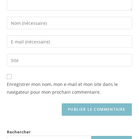
Enter
your
name
Enter
or
your
username
email
Saisir
to
address
l’URL
comment
to
de
comment
votre
Enregistrer mon nom, mon e-mail et mon site dans le
site
navigateur pour mon prochain commentaire.
(facultatif)
Rechercher