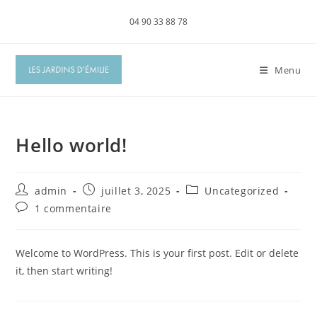
Skip
04 90 33 88 78
to
content
Menu
Hello world!
Auteur/autrice
Publication
Post
admin
juillet 3, 2025
Uncategorized
de
publiée :
category:
Commentaires
1 commentaire
la
de
publication :
la
publication :
Welcome to WordPress. This is your first post. Edit or delete
it, then start writing!